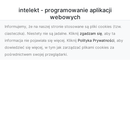
intelekt - programowanie aplikacji
webowych
Informujemy, że na naszej stronie stosowane są pliki cookies (tzw.
Programowanie aplikacji webowych w PHP/Javascript
ciasteczka). Niestety nie są jadalne. Kliknij
zgadzam się
, aby ta
z użyciem nowoczesnych technologii. Sprzedaż
informacja nie pojawiała się więcej. Kliknij
Polityka Prywatności
, aby
autorskich, licencjonowanych skryptów. Konfiguracja
dowiedzieć się więcej, w tym jak zarządzać plikami cookies za
środowiska produkcyjnego VPS do potrzeb działania
pośrednictwem swojej przeglądarki.
aplikacji.
Subskrybuj newsletter
Zapisz
Wyrażam zgodę na przetwarzanie przez INTELEKT - Mariusz
Wysokiński moich danych osobowych w postaci adresu
poczty elektronicznej w celu przesyłania mi informacji