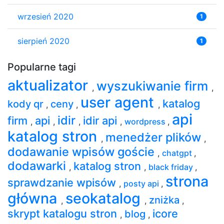
wrzesień 2020
1
sierpień 2020
1
Popularne tagi
aktualizator
wyszukiwanie firm
,
,
user agent
katalog
kody qr
ceny
,
,
,
api
idir
firm
api
idir api
,
,
,
,
wordpress
,
katalog stron
menedżer plików
,
,
dodawanie wpisów goście
,
chatgpt
,
dodawarki
katalog stron
,
,
black friday
,
strona
sprawdzanie wpisów
,
posty api
,
główna
seokatalog
zniżka
,
,
,
skrypt katalogu stron
icore
blog
,
,