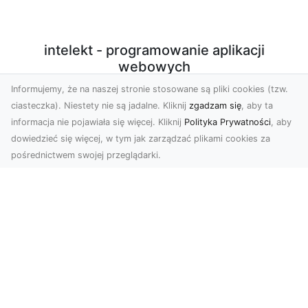
intelekt - programowanie aplikacji
webowych
Informujemy, że na naszej stronie stosowane są pliki cookies (tzw.
Programowanie aplikacji webowych w PHP/Javascript
ciasteczka). Niestety nie są jadalne. Kliknij
zgadzam się
, aby ta
z użyciem nowoczesnych technologii. Sprzedaż
informacja nie pojawiała się więcej. Kliknij
Polityka Prywatności
, aby
autorskich, licencjonowanych skryptów. Konfiguracja
dowiedzieć się więcej, w tym jak zarządzać plikami cookies za
środowiska produkcyjnego VPS do potrzeb działania
pośrednictwem swojej przeglądarki.
aplikacji.
Subskrybuj newsletter
Zapisz
Wyrażam zgodę na przetwarzanie przez INTELEKT - Mariusz