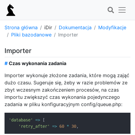
Strona główna
iDir
Dokumentacja
Modyfikacje
Pliki bazodanowe
Importer
Importer
#
Czas wykonania zadania
Importer wykonuje złożone zadania, które mogą zająć
dużo czasu. Sugeruje się, żeby w razie problemów ze
zbyt wczesnym zakończeniem procesów, na czas
importu zwiększyć czas wykonania pojedynczego
zadania w pliku konfiguracyjnym config/queue.php:
'database'
=>
[
'retry_after'
=>
60
*
30
,