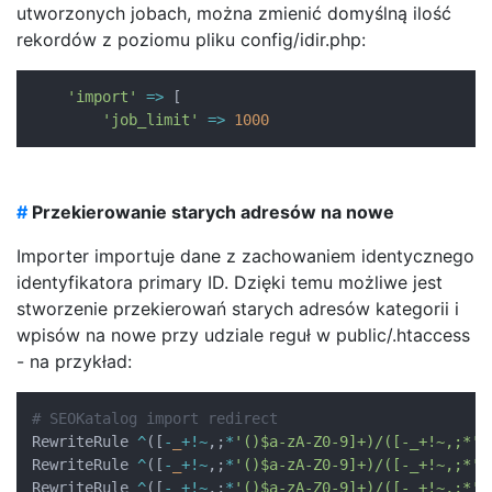
utworzonych jobach, można zmienić domyślną ilość
rekordów z poziomu pliku config/idir.php:
'import'
=>
[
'job_limit'
=>
1000
#
Przekierowanie starych adresów na nowe
Importer importuje dane z zachowaniem identycznego
identyfikatora primary ID. Dzięki temu możliwe jest
stworzenie przekierowań starych adresów kategorii i
wpisów na nowe przy udziale reguł w public/.htaccess
- na przykład:
# SEOKatalog import redirect
RewriteRule 
^
(
[
-
_
+
!
~
,
;
*
'()$a-zA-Z0-9]+)/([-_+!~,;*'
(
RewriteRule 
^
(
[
-
_
+
!
~
,
;
*
'()$a-zA-Z0-9]+)/([-_+!~,;*'
(
RewriteRule 
^
(
[
-
_
+
!
~
,
;
*
'()$a-zA-Z0-9]+)/([-_+!~,;*'
(