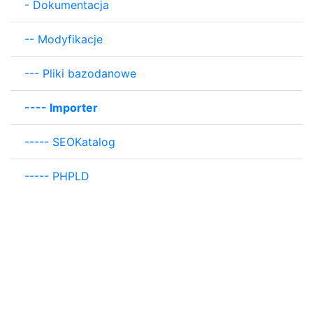
-
Dokumentacja
--
Modyfikacje
---
Pliki bazodanowe
----
Importer
-----
SEOKatalog
-----
PHPLD