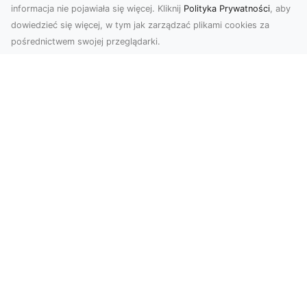
z użyciem nowoczesnych technologii. Sprzedaż
informacja nie pojawiała się więcej. Kliknij
Polityka Prywatności
, aby
autorskich, licencjonowanych skryptów. Konfiguracja
dowiedzieć się więcej, w tym jak zarządzać plikami cookies za
środowiska produkcyjnego VPS do potrzeb działania
pośrednictwem swojej przeglądarki.
aplikacji.
Subskrybuj newsletter
Zapisz
Wyrażam zgodę na przetwarzanie przez INTELEKT - Mariusz
Wysokiński moich danych osobowych w postaci adresu
poczty elektronicznej w celu przesyłania mi informacji
marketingowych za pomocą środków komunikacji
elektronicznej
Zobacz również: