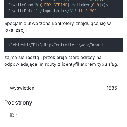
RewriteCond 
%
{
QUERY_STRING
}
^
click
=
(
[
0
-
9
]
+
)
$

RewriteRule 
^
/
import
/
dirs
/
%
1
?
[
L
,
R
=
301
]
Specjalnie utworzone kontrolery znajdujące się w
lokalizacji:
N1ebieski\IDir\Http\Controllers\Web\Import
zajmą się resztą i przekierują stare adresy na
odpowiadające im routy z identyfikatorem typu
slug
.
Wyświetleń:
1585
Podstrony
iDir