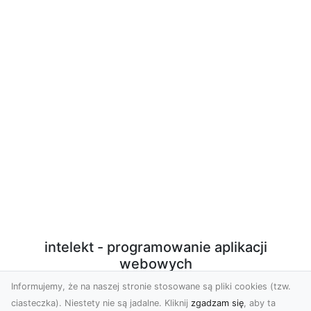
intelekt - programowanie aplikacji
webowych
Informujemy, że na naszej stronie stosowane są pliki cookies (tzw.
Programowanie aplikacji webowych w PHP/Javascript
ciasteczka). Niestety nie są jadalne. Kliknij
zgadzam się
, aby ta