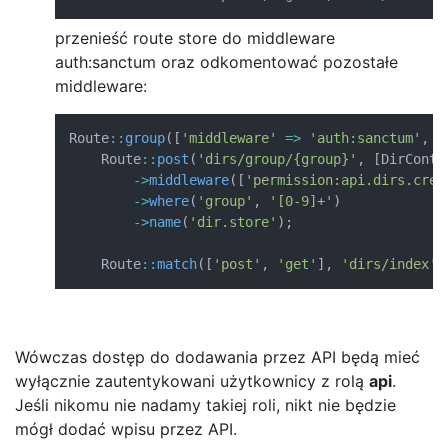
przenieść route store do middleware
auth:sanctum oraz odkomentować pozostałe
middleware:
Route
::
group
(
[
'middleware'
=>
'auth:sanctum'
,
'
Route
::
post
(
'dirs/group/{group}'
,
[
DirContr
->
middleware
(
[
'permission:api.dirs.crea
->
where
(
'group'
,
'[0-9]+'
)
->
name
(
'dir.store'
)
;
Route
::
match
(
[
'post'
,
'get'
]
,
'dirs/index'
,
Wówczas dostęp do dodawania przez API będą mieć
wyłącznie zautentykowani użytkownicy z rolą
api
.
Jeśli nikomu nie nadamy takiej roli, nikt nie będzie
mógł dodać wpisu przez API.