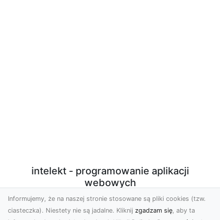
intelekt - programowanie aplikacji
webowych
Informujemy, że na naszej stronie stosowane są pliki cookies (tzw.
Programowanie aplikacji webowych w PHP/Javascript
ciasteczka). Niestety nie są jadalne. Kliknij
zgadzam się
, aby ta
z użyciem nowoczesnych technologii. Sprzedaż