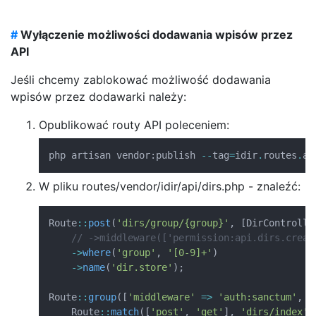
#
Wyłączenie możliwości dodawania wpisów przez
API
Jeśli chcemy zablokować możliwość dodawania
wpisów przez dodawarki należy:
Opublikować routy API poleceniem:
php artisan vendor
:
publish 
--
tag
=
idir
.
routes
.
ap
W pliku routes/vendor/idir/api/dirs.php - znaleźć:
Route
::
post
(
'dirs/group/{group}'
,
[
DirControlle
// ->middleware(['permission:api.dirs.creat
->
where
(
'group'
,
'[0-9]+'
)
->
name
(
'dir.store'
)
;
Route
::
group
(
[
'middleware'
=>
'auth:sanctum'
,
'
Route
::
match
(
[
'post'
,
'get'
]
,
'dirs/index'
,