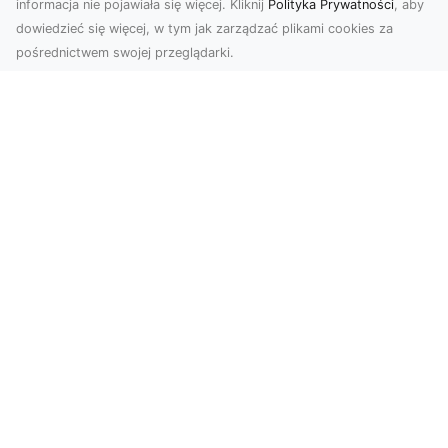
informacja nie pojawiała się więcej. Kliknij
Polityka Prywatności
, aby
autorskich, licencjonowanych skryptów. Konfiguracja
dowiedzieć się więcej, w tym jak zarządzać plikami cookies za
środowiska produkcyjnego VPS do potrzeb działania
pośrednictwem swojej przeglądarki.
aplikacji.
Subskrybuj newsletter
Zapisz
Wyrażam zgodę na przetwarzanie przez INTELEKT - Mariusz
Wysokiński moich danych osobowych w postaci adresu
poczty elektronicznej w celu przesyłania mi informacji
marketingowych za pomocą środków komunikacji
elektronicznej
Zobacz również: