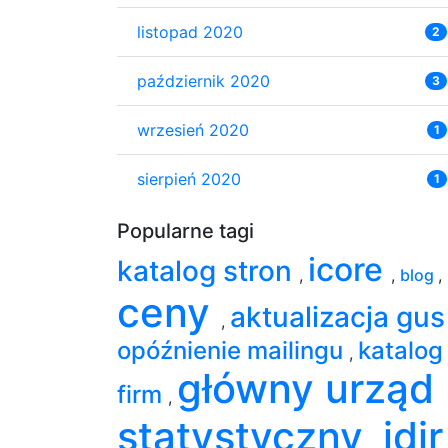
listopad 2020
2
październik 2020
3
wrzesień 2020
1
sierpień 2020
1
Popularne tagi
icore
katalog stron
,
,
blog
,
ceny
aktualizacja gu
,
opóźnienie mailingu
katalog
,
główny urząd
firm
,
statystyczny
idi
,