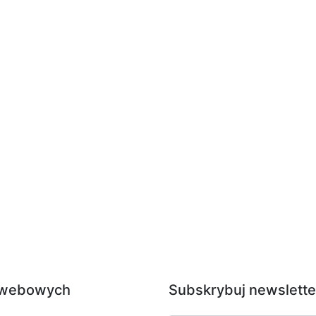
i webowych
Subskrybuj newslette