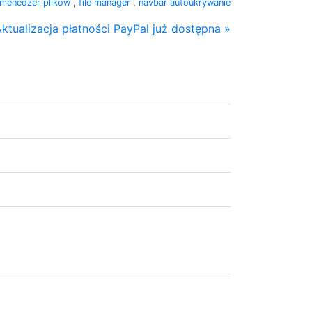
menedżer plików
,
file manager
,
navbar autoukrywanie
ktualizacja płatności PayPal już dostępna »