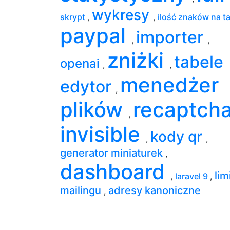
wykresy
skrypt
,
,
ilość znaków na t
paypal
importer
,
,
zniżki
tabele
openai
,
,
menedżer
edytor
,
plików
recaptch
,
invisible
kody qr
,
,
generator miniaturek
,
dashboard
lim
,
laravel 9
,
mailingu
adresy kanoniczne
,