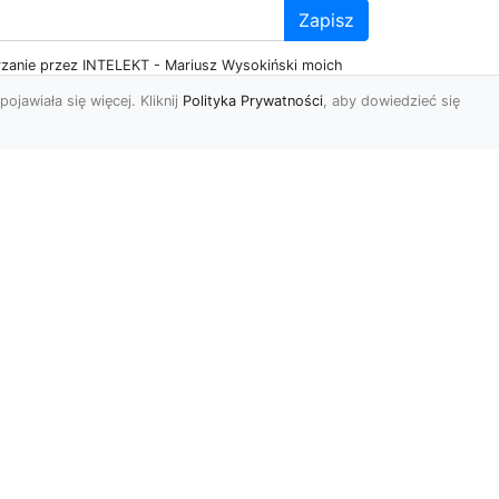
Zapisz
zanie przez INTELEKT - Mariusz Wysokiński moich
adresu poczty elektronicznej w celu przesyłania mi
pojawiała się więcej. Kliknij
Polityka Prywatności
, aby dowiedzieć się
za pomocą środków komunikacji elektronicznej
Kontakt
Blog
Useme
Github
Konfiguracja VPS