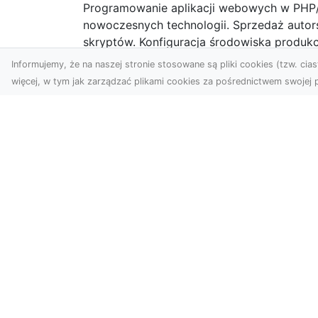
Programowanie aplikacji webowych w PHP/
nowoczesnych technologii. Sprzedaż autor
skryptów. Konfiguracja środowiska produk
działania aplikacji.
Informujemy, że na naszej stronie stosowane są pliki cookies (tzw. ciast
więcej, w tym jak zarządzać plikami cookies za pośrednictwem swojej p
Zobacz również:
iDir
-
Strona główna
-
Dokumentacja
--
Instalacja
--
Aktualizacja