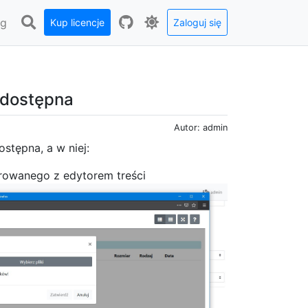
og
Kup licencje
Zaloguj się
 dostępna
Autor: admin
dostępna, a w niej:
rowanego z edytorem treści