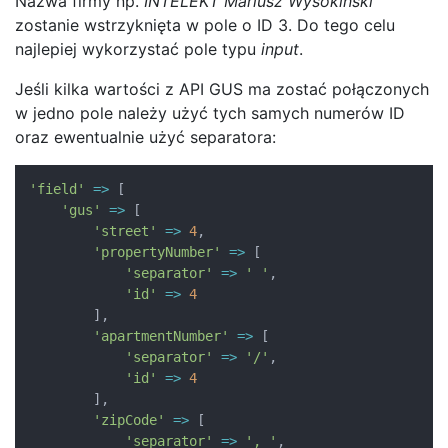
Nazwa firmy np.
INTELEKT Mariusz Wysokiński
zostanie wstrzyknięta w pole o ID 3. Do tego celu
najlepiej wykorzystać pole typu
input
.
Jeśli kilka wartości z API GUS ma zostać połączonych
w jedno pole należy użyć tych samych numerów ID
oraz ewentualnie użyć separatora:
'field'
=>
[
'gus'
=>
[
'street'
=>
4
,
'propertyNumber'
=>
[
'separator'
=>
' '
,
'id'
=>
4
]
,
'apartmentNumber'
=>
[
'separator'
=>
'/'
,
'id'
=>
4
]
,
'zipCode'
=>
[
'separator'
=>
', '
,