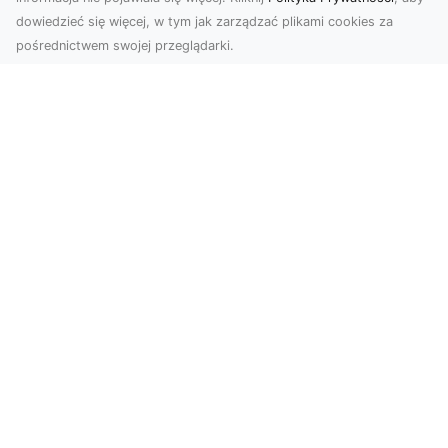
autorskich, licencjonowanych skryptów. Konfiguracja
dowiedzieć się więcej, w tym jak zarządzać plikami cookies za
środowiska produkcyjnego VPS do potrzeb działania
pośrednictwem swojej przeglądarki.
aplikacji.
Subskrybuj newsletter
Zapisz
Wyrażam zgodę na przetwarzanie przez INTELEKT - Mariusz
Wysokiński moich danych osobowych w postaci adresu
poczty elektronicznej w celu przesyłania mi informacji
marketingowych za pomocą środków komunikacji
elektronicznej
Zobacz również: