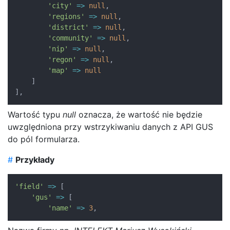
'city'
=>
null
,
'regions'
=>
null
,
'district'
=>
null
,
'community'
=>
null
,
'nip'
=>
null
,
'regon'
=>
null
,
'map'
=>
null
]
]
,
Wartość typu
null
oznacza, że wartość nie będzie
uwzględniona przy wstrzykiwaniu danych z API GUS
do pól formularza.
#
Przykłady
'field'
=>
[
'gus'
=>
[
'name'
=>
3
,