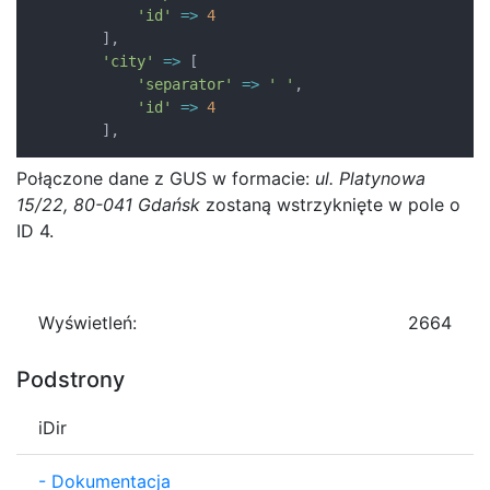
'id'
=>
4
]
,
'city'
=>
[
'separator'
=>
' '
,
'id'
=>
4
]
,
Połączone dane z GUS w formacie:
ul. Platynowa
15/22, 80-041 Gdańsk
zostaną wstrzyknięte w pole o
ID 4.
Wyświetleń:
2664
Podstrony
iDir
-
Dokumentacja