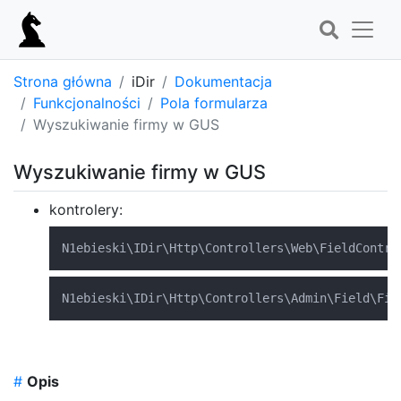
Strona główna
iDir
Dokumentacja
Funkcjonalności
Pola formularza
Wyszukiwanie firmy w GUS
Wyszukiwanie firmy w GUS
kontrolery:
N1ebieski
\
IDir
\
Http
\
Controllers
\
Web
\
FieldContro
N1ebieski
\
IDir
\
Http
\
Controllers
\
Admin
\
Field
\
Fie
#
Opis