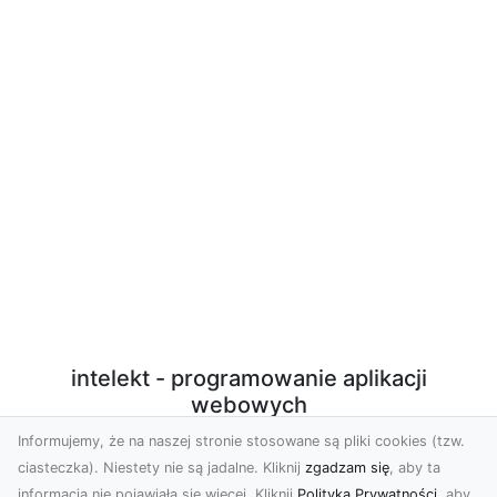
intelekt - programowanie aplikacji
webowych
Informujemy, że na naszej stronie stosowane są pliki cookies (tzw.
Programowanie aplikacji webowych w PHP/Javascript
ciasteczka). Niestety nie są jadalne. Kliknij
zgadzam się
, aby ta
z użyciem nowoczesnych technologii. Sprzedaż
informacja nie pojawiała się więcej. Kliknij
Polityka Prywatności
, aby