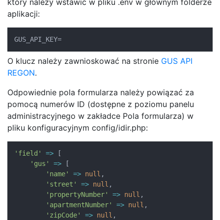
który należy wstawić w pliku .env w głównym folderze
aplikacji:
GUS_API_KEY=
O klucz należy zawnioskować na stronie
GUS API
REGON
.
Odpowiednie pola formularza należy powiązać za
pomocą numerów ID (dostępne z poziomu panelu
administracyjnego w zakładce Pola formularza) w
pliku konfiguracyjnym config/idir.php:
'field'
=>
[
'gus'
=>
[
'name'
=>
null
,
'street'
=>
null
,
'propertyNumber'
=>
null
,
'apartmentNumber'
=>
null
,
'zipCode'
=>
null
,