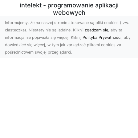
intelekt - programowanie aplikacji
webowych
Informujemy, że na naszej stronie stosowane są pliki cookies (tzw.
Programowanie aplikacji webowych w PHP/Javascript
ciasteczka). Niestety nie są jadalne. Kliknij
zgadzam się
, aby ta
z użyciem nowoczesnych technologii. Sprzedaż
informacja nie pojawiała się więcej. Kliknij
Polityka Prywatności
, aby
autorskich, licencjonowanych skryptów. Konfiguracja
dowiedzieć się więcej, w tym jak zarządzać plikami cookies za
środowiska produkcyjnego VPS do potrzeb działania
pośrednictwem swojej przeglądarki.
aplikacji.
Subskrybuj newsletter
Zapisz
Wyrażam zgodę na przetwarzanie przez INTELEKT - Mariusz
Wysokiński moich danych osobowych w postaci adresu
poczty elektronicznej w celu przesyłania mi informacji
marketingowych za pomocą środków komunikacji