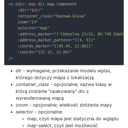
<
x
-
idir
::
map
.
dir
.
map
-
component

:
dir
=
"
$dir
"
    container_class
=
"bazowa-klasa"
    zoom
=
"13"
    selector
=
"map"
:
address_marker
=
"['Chmielna 27/33, 80-748 Gdańsk
:
address_marker_pattern
=
"[[4, 5]]"
:
coords_marker
=
"[[45.45, 21.00]]"
:
coords
=
"[52.15, 21.00]"
/
>
dir
- wymagane; przekazanie modelu wpisu,
którego dotyczy mapa z lokalizacją
container_class
- opcjonalne; nazwa klasy w
którą zostanie "opakowany" div z
wyrenderowaną mapą
zoom
- opcjonalne; wielkość zbliżenia mapy
selector
- opcjonalne:
map
, czyli mapa jest statyczna do wglądu
map-select
, czyli jest możliwość