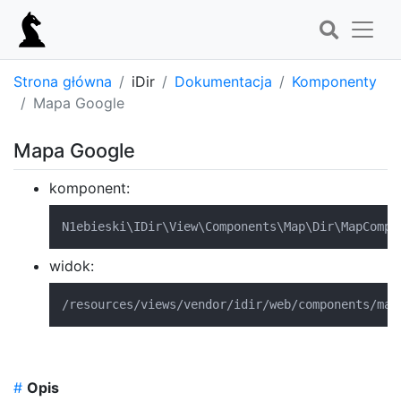
Strona główna
iDir
Dokumentacja
Komponenty
Mapa Google
Mapa Google
komponent:
N1ebieski\IDir\View\Components\Map\Dir\MapCompo
widok:
/resources/views/vendor/idir/web/components/map
#
Opis