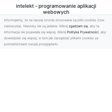
intelekt - programowanie aplikacji
webowych
Informujemy, że na naszej stronie stosowane są pliki cookies (tzw.
Programowanie aplikacji webowych w PHP/Javascript
ciasteczka). Niestety nie są jadalne. Kliknij
zgadzam się
, aby ta
z użyciem nowoczesnych technologii. Sprzedaż
informacja nie pojawiała się więcej. Kliknij
Polityka Prywatności
, aby
autorskich, licencjonowanych skryptów. Konfiguracja
dowiedzieć się więcej, w tym jak zarządzać plikami cookies za
środowiska produkcyjnego VPS do potrzeb działania
pośrednictwem swojej przeglądarki.
aplikacji.
Subskrybuj newsletter
Zapisz
Wyrażam zgodę na przetwarzanie przez INTELEKT - Mariusz
Wysokiński moich danych osobowych w postaci adresu
poczty elektronicznej w celu przesyłania mi informacji