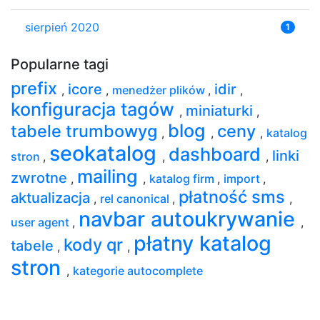
sierpień 2020
1
Popularne tagi
prefix
icore
idir
,
,
menedżer plików
,
,
konfiguracja tagów
miniaturki
,
,
blog
tabele trumbowyg
ceny
,
,
,
katalog
seokatalog
dashboard
linki
stron
,
,
,
mailing
zwrotne
,
,
katalog firm
,
import
,
płatność sms
aktualizacja
,
rel canonical
,
,
navbar autoukrywanie
user agent
,
,
płatny katalog
kody qr
tabele
,
,
stron
,
kategorie autocomplete