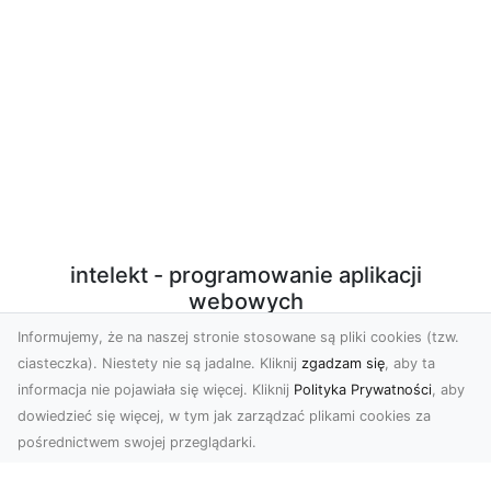
intelekt - programowanie aplikacji
webowych
Informujemy, że na naszej stronie stosowane są pliki cookies (tzw.
Programowanie aplikacji webowych w PHP/Javascript
ciasteczka). Niestety nie są jadalne. Kliknij
zgadzam się
, aby ta
z użyciem nowoczesnych technologii. Sprzedaż
informacja nie pojawiała się więcej. Kliknij
Polityka Prywatności
, aby
autorskich, licencjonowanych skryptów. Konfiguracja
dowiedzieć się więcej, w tym jak zarządzać plikami cookies za
środowiska produkcyjnego VPS do potrzeb działania
pośrednictwem swojej przeglądarki.
aplikacji.