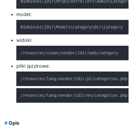
N1ebieski
\
IDir
\
Http
\
Controllers
\
Admin
\
Category
\
model:
N1ebieski
\
IDir
\
Models
\
Category
\
Dir
\
Category
widoki:
/resources/views/vendor/idir/web/category
pliki językowe:
/resources/lang/vendor/idir/pl/categories.php
/resources/lang/vendor/idir/en/categories.php
#
Opis