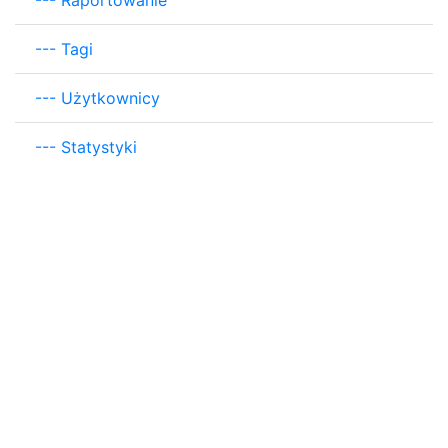
---
Raportowanie
---
Tagi
---
Użytkownicy
---
Statystyki