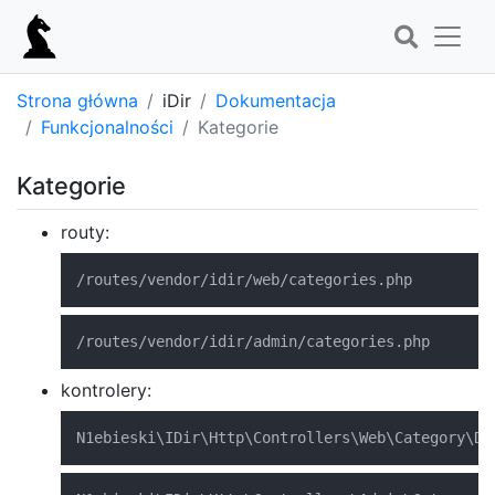
Strona główna
iDir
Dokumentacja
Funkcjonalności
Kategorie
Kategorie
routy:
/routes/vendor/idir/web/categories.php
/routes/vendor/idir/admin/categories.php
kontrolery:
N1ebieski
\
IDir
\
Http
\
Controllers
\
Web
\
Category
\
Di