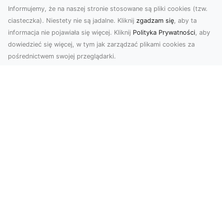
Informujemy, że na naszej stronie stosowane są pliki cookies (tzw.
Programowanie aplikacji webowych w PHP/Javascript
ciasteczka). Niestety nie są jadalne. Kliknij
zgadzam się
, aby ta
z użyciem nowoczesnych technologii. Sprzedaż
informacja nie pojawiała się więcej. Kliknij
Polityka Prywatności
, aby
autorskich, licencjonowanych skryptów. Konfiguracja
dowiedzieć się więcej, w tym jak zarządzać plikami cookies za
środowiska produkcyjnego VPS do potrzeb działania
pośrednictwem swojej przeglądarki.
aplikacji.
Subskrybuj newsletter
Zapisz
Wyrażam zgodę na przetwarzanie przez INTELEKT - Mariusz
Wysokiński moich danych osobowych w postaci adresu
poczty elektronicznej w celu przesyłania mi informacji
marketingowych za pomocą środków komunikacji
elektronicznej