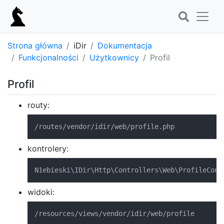
Strona główna
iDir
Dokumentacja
Funkcjonalności
Użytkownicy
Profil
Profil
routy:
/routes/vendor/idir/web/profile.php
kontrolery:
N1ebieski
\
IDir
\
Http
\
Controllers
\
Web
\
ProfileCont
widoki:
/resources/views/vendor/idir/web/profile