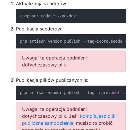
Aktualizacja vendorów:
composer update 
--
no
-
dev
Publikacja seederów:
php artisan vendor
:
publish 
--
tag
=
icore
.
seeds 
--
Uwaga: ta operacja podmieni
dotychczasowy plik.
Publikacja plików publicznych js:
php artisan vendor
:
publish 
--
tag
=
icore
.
public
.
j
Uwaga: ta operacja podmieni
dotychczasowy plik. Jeśli
kompilujesz pliki
publiczne samodzielnie
, musisz to zrobić