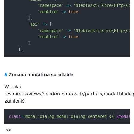
'namespace'
=>
'N1ebieski\ICore\Http\Con
'enabled'
=>
true
]
,
'api'
=>
[
'namespace'
=>
'N1ebieski\ICore\Http\Con
'enabled'
=>
true
]
]
,
#
Zmiana modali na scrollable
W pliku
resources/views/vendor/icore/web/partials/modal.blade
zamienić:
class
=
"modal-dialog modal-dialog-centered {{ 
$modal_
na: