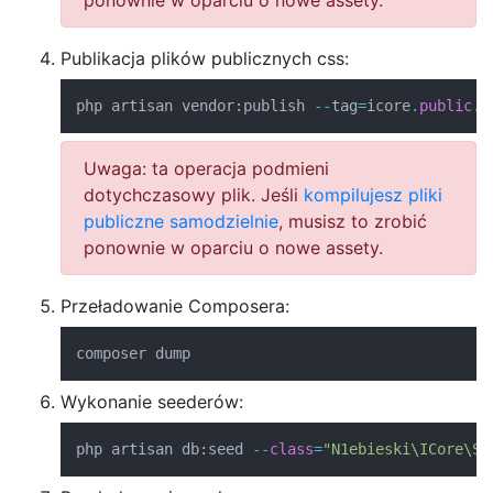
ponownie w oparciu o nowe assety.
Publikacja plików publicznych css:
php artisan vendor
:
publish 
--
tag
=
icore
.
public
.
c
Uwaga: ta operacja podmieni
dotychczasowy plik. Jeśli
kompilujesz pliki
publiczne samodzielnie
, musisz to zrobić
ponownie w oparciu o nowe assety.
Przeładowanie Composera:
composer dump
Wykonanie seederów:
php artisan db
:
seed 
--
class
=
"N1ebieski\ICore\Se