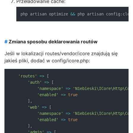
Przeładowanie cache:
php artisan optimize 
&&
 php artisan config
:
clea
#
Zmiana sposobu deklarowania routów
Jeśli w lokalizacji routes/vendor/icore znajdują się
jakieś pliki, dodać w config/icore.php:
'routes'
=>
[
'auth'
=>
[
'namespace'
=>
'N1ebieski\ICore\Http\Con
'enabled'
=>
true
]
,
'web'
=>
[
'namespace'
=>
'N1ebieski\ICore\Http\Con
'enabled'
=>
true
]
,
'admin'
=>
[