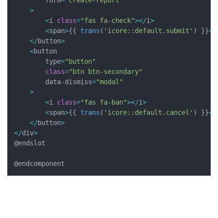
        form
=
"create-report"
>
<
i 
class
=
"fas fa-check"
>
<
/
i
>
<
span
>
{
{
trans
(
'icore::default.submit'
)
}
}
<
/
<
/
button
>
<
button 

        type
=
"button"
class
=
"btn btn-secondary"
        data
-
dismiss
=
"modal"
>
<
i 
class
=
"fas fa-ban"
>
<
/
i
>
<
span
>
{
{
trans
(
'icore::default.cancel'
)
}
}
<
/
<
/
button
>
<
/
div
>
@endslot

@endcomponent