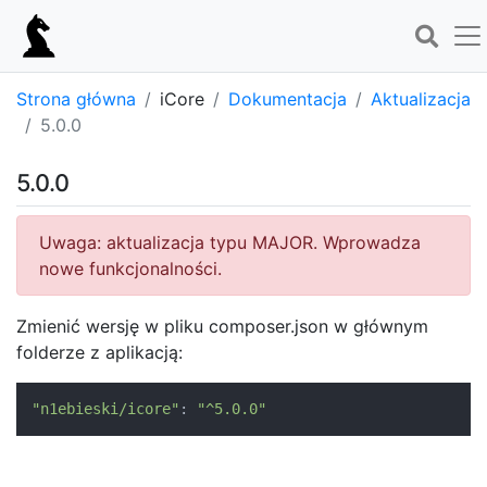
Strona główna
iCore
Dokumentacja
Aktualizacja
5.0.0
5.0.0
Uwaga: aktualizacja typu MAJOR. Wprowadza
nowe funkcjonalności.
Zmienić wersję w pliku composer.json w głównym
folderze z aplikacją:
"n1ebieski/icore"
:
"^5.0.0"