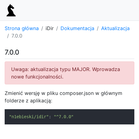
Strona główna
iDir
Dokumentacja
Aktualizacja
7.0.0
7.0.0
Uwaga: aktualizacja typu MAJOR. Wprowadza
nowe funkcjonalności.
Zmienić wersję w pliku composer.json w głównym
folderze z aplikacją:
"n1ebieski/idir"
:
"^7.0.0"