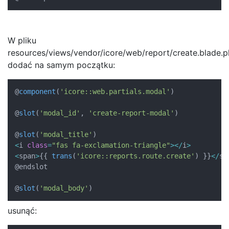
W pliku
resources/views/vendor/icore/web/report/create.blade.
dodać na samym początku:
@
component
(
'icore::web.partials.modal'
)
@
slot
(
'modal_id'
,
'create-report-modal'
)
@
slot
(
'modal_title'
)
<
i 
class
=
"fas fa-exclamation-triangle"
>
<
/
i
>
<
span
>
{
{
trans
(
'icore::reports.route.create'
)
}
}
<
/
sp
@endslot

@
slot
(
'modal_body'
)
usunąć: