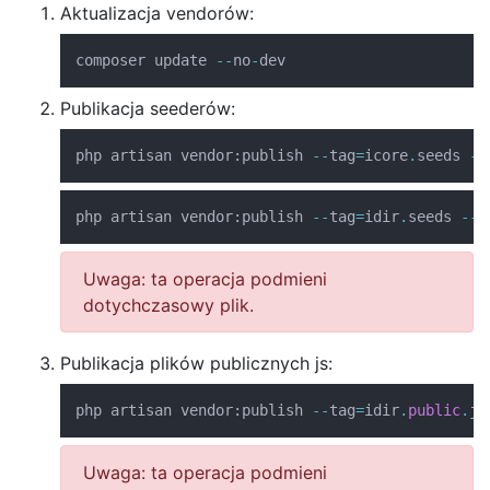
Aktualizacja vendorów:
composer update 
--
no
-
dev
Publikacja seederów:
php artisan vendor
:
publish 
--
tag
=
icore
.
seeds 
--
php artisan vendor
:
publish 
--
tag
=
idir
.
seeds 
--
f
Uwaga: ta operacja podmieni
dotychczasowy plik.
Publikacja plików publicznych js:
php artisan vendor
:
publish 
--
tag
=
idir
.
public
.
js
Uwaga: ta operacja podmieni