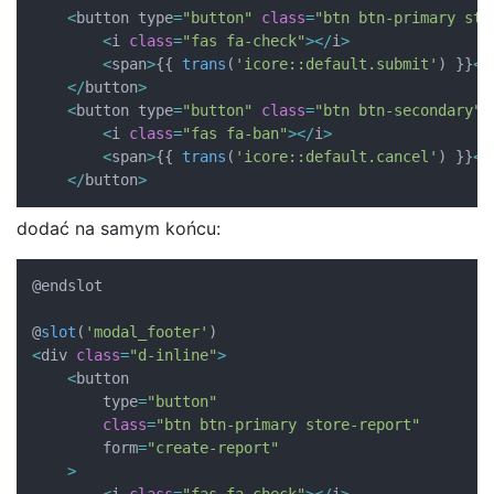
<
button type
=
"button"
class
=
"btn btn-primary sto
<
i 
class
=
"fas fa-check"
>
<
/
i
>
<
span
>
{
{
trans
(
'icore::default.submit'
)
}
}
<
/
<
/
button
>
<
button type
=
"button"
class
=
"btn btn-secondary"
 
<
i 
class
=
"fas fa-ban"
>
<
/
i
>
<
span
>
{
{
trans
(
'icore::default.cancel'
)
}
}
<
/
<
/
button
>
dodać na samym końcu:
@endslot

@
slot
(
'modal_footer'
)
<
div 
class
=
"d-inline"
>
<
button 

        type
=
"button"
class
=
"btn btn-primary store-report"
        form
=
"create-report"
>