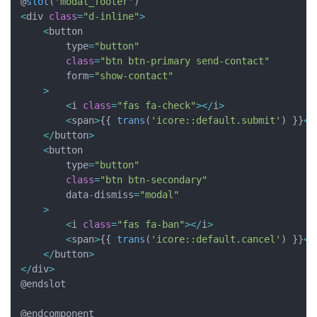
@
slot
(
'modal_footer'
)
<
div 
class
=
"d-inline"
>
<
button 

        type
=
"button"
class
=
"btn btn-primary send-contact"
        form
=
"show-contact"
>
<
i 
class
=
"fas fa-check"
>
<
/
i
>
<
span
>
{
{
trans
(
'icore::default.submit'
)
}
}
<
/
<
/
button
>
<
button 

        type
=
"button"
class
=
"btn btn-secondary"
        data
-
dismiss
=
"modal"
>
<
i 
class
=
"fas fa-ban"
>
<
/
i
>
<
span
>
{
{
trans
(
'icore::default.cancel'
)
}
}
<
/
<
/
button
>
<
/
div
>
@endslot

@endcomponent