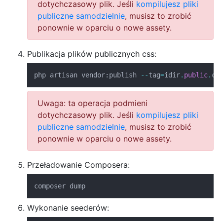
dotychczasowy plik. Jeśli
kompilujesz pliki
publiczne samodzielnie
, musisz to zrobić
ponownie w oparciu o nowe assety.
Publikacja plików publicznych css:
php artisan vendor
:
publish 
--
tag
=
idir
.
public
.
cs
Uwaga: ta operacja podmieni
dotychczasowy plik. Jeśli
kompilujesz pliki
publiczne samodzielnie
, musisz to zrobić
ponownie w oparciu o nowe assety.
Przeładowanie Composera:
composer dump
Wykonanie seederów: