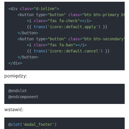
<
div 
class
=
"d-inline"
>
<
button type
=
"button"
class
=
"btn btn-primary btn
<
i 
class
=
"fas fa-check"
>
<
/
i
>
{
{
trans
(
'icore::default.apply'
)
}
}
<
/
button
>
<
button type
=
"button"
class
=
"btn btn-secondary"
 
<
i 
class
=
"fas fa-ban"
>
<
/
i
>
{
{
trans
(
'icore::default.cancel'
)
}
}
<
/
button
>
<
/
div
>
pomiędzy:
@endslot

@endcomponent
wstawić:
@
slot
(
'modal_footer'
)