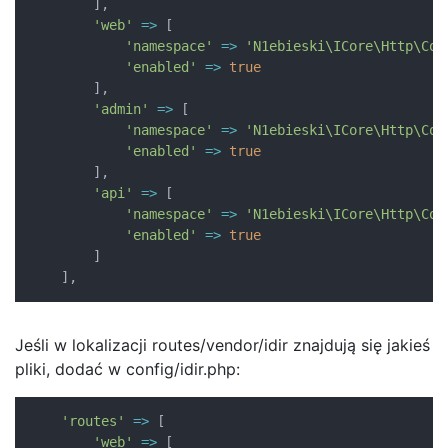
]
,
'web'
=>
[
'namespace'
=>
'N1ebieski\ICore\Http\Con
'enabled'
=>
true
]
,
'admin'
=>
[
'namespace'
=>
'N1ebieski\ICore\Http\Con
'enabled'
=>
true
]
,
'api'
=>
[
'namespace'
=>
'N1ebieski\ICore\Http\Con
'enabled'
=>
true
]
]
,
Jeśli w lokalizacji routes/vendor/idir znajdują się jakieś
pliki, dodać w config/idir.php:
'routes'
=>
[
'web'
=>
[