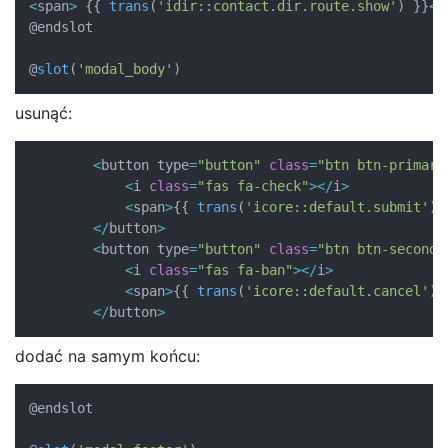
<
span
>
{
{
trans
(
'idir::contact.dir.route.show'
)
}
}
<
/
@endslot

@
slot
(
'modal_body'
)
usunąć:
<
button type
=
"button"
class
=
"btn btn-primary
<
i 
class
=
"fas fa-check"
>
<
/
i
>
<
span
>
{
{
trans
(
'icore::default.submit'
)
<
/
button
>
<
button type
=
"button"
class
=
"btn btn-seconda
<
i 
class
=
"fas fa-ban"
>
<
/
i
>
<
span
>
{
{
trans
(
'icore::default.cancel'
)
<
/
button
>
dodać na samym końcu:
@endslot
