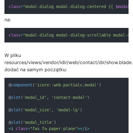
class
=
"modal-dialog modal-dialog-centered {{ 
$modal_
na:
class
=
"modal-dialog modal-dialog-scrollable modal-di
W pliku
resources/views/vendor/idir/web/contact/dir/show.blade
dodać na samym początku:
@
component
(
'icore::web.partials.modal'
)
@
slot
(
'modal_id'
,
'contact-modal'
)
@
slot
(
'modal_size'
,
'modal-lg'
)
@
slot
(
'modal_title'
)
<
i 
class
=
"fas fa-paper-plane"
>
<
/
i
>