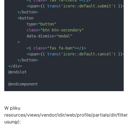
<
i 
class
=
"fas fa-check"
>
<
/
i
>
<
span
>
{
{
trans
(
'icore::default.submit'
)
}
}
<
/
<
/
button
>
<
button 

        type
=
"button"
class
=
"btn btn-secondary"
        data
-
dismiss
=
"modal"
>
<
i 
class
=
"fas fa-ban"
>
<
/
i
>
<
span
>
{
{
trans
(
'icore::default.cancel'
)
}
}
<
/
<
/
button
>
<
/
div
>
@endslot

@endcomponent
W pliku
resources/views/vendor/idir/web/profile/partials/dir/filter
usunąć: