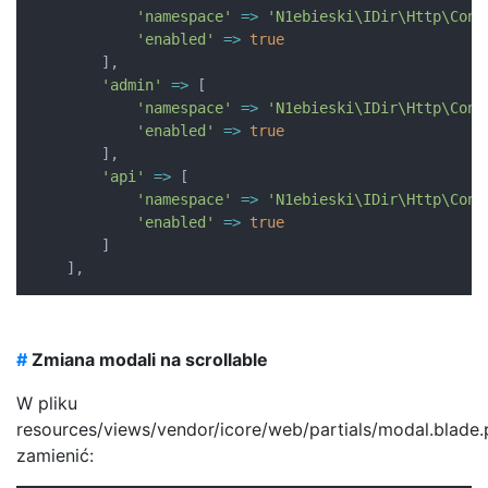
'namespace'
=>
'N1ebieski\IDir\Http\Cont
'enabled'
=>
true
]
,
'admin'
=>
[
'namespace'
=>
'N1ebieski\IDir\Http\Cont
'enabled'
=>
true
]
,
'api'
=>
[
'namespace'
=>
'N1ebieski\IDir\Http\Cont
'enabled'
=>
true
]
]
,
#
Zmiana modali na scrollable
W pliku
resources/views/vendor/icore/web/partials/modal.blade
zamienić: