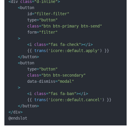
<
div 
class
=
"d-inline"
>
<
button 

        id
=
"filter-filter"
        type
=
"button"
class
=
"btn btn-primary btn-send"
        form
=
"filter"
>
<
i 
class
=
"fas fa-check"
>
<
/
i
>
{
{
trans
(
'icore::default.apply'
)
}
}
<
/
button
>
<
button 

        type
=
"button"
class
=
"btn btn-secondary"
        data
-
dismiss
=
"modal"
>
<
i 
class
=
"fas fa-ban"
>
<
/
i
>
{
{
trans
(
'icore::default.cancel'
)
}
}
<
/
button
>
<
/
div
>
@endslot