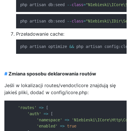
php artisan db
:
seed 
--
class
=
"N1ebieski\ICore\Se
php artisan db
:
seed 
--
class
=
"N1ebieski\IDir\See
Przeładowanie cache:
php artisan optimize 
&&
 php artisan config
:
clea
#
Zmiana sposobu deklarowania routów
Jeśli w lokalizacji routes/vendor/icore znajdują się
jakieś pliki, dodać w config/icore.php:
'routes'
=>
[
'auth'
=>
[
'namespace'
=>
'N1ebieski\ICore\Http\Con
'enabled'
=>
true