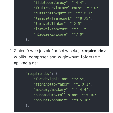
"fideloper/proxy"
:
"^4.4"
,
"fruitcake/laravel-cors"
:
"^2.0"
,
"guzzlehttp/guzzle"
:
"^7.0.1"
,
"laravel/framework"
:
"^8.75"
,
"laravel/tinker"
:
"^2.5"
,
"laravel/sanctum"
:
"^2.11"
,
"n1ebieski/icore"
:
"^7.0"
}
,
Zmienić wersje zależności w sekcji
require-dev
w pliku composer.json w głównym folderze z
aplikacją na:
"require-dev"
:
{
"facade/ignition"
:
"^2.5"
,
"fzaninotto/faker"
:
"^1.9.1"
,
"mockery/mockery"
:
"^1.4.4"
,
"nunomaduro/collision"
:
"^5.10"
,
"phpunit/phpunit"
:
"^9.5.10"
}
,