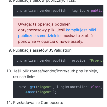
Publikacja plików publicznych css:
php artisan vendor
:
publish 
--
tag
=
icore
.
public
.
c
Uwaga: ta operacja podmieni
dotychczasowy plik. Jeśli
kompilujesz pliki
publiczne samodzielnie
, musisz to zrobić
ponownie w oparciu o nowe assety.
Publikacja assetów JSValidation:
php artisan vendor
:
publish 
--
provider
=
"Proengso
Jeśli plik routes/vendor/icore/auth.php istnieje,
usunąć linie:
Route
::
get
(
'logout'
,
[
LoginController
::
class
,
'
->
name
(
'logout'
)
;
Przeładowanie Composera: