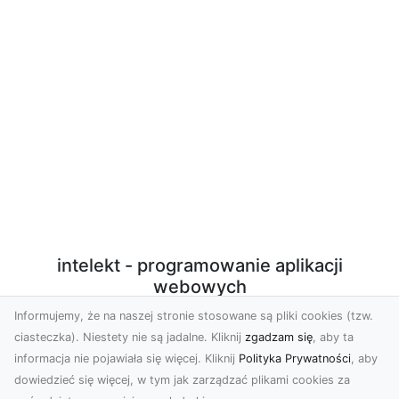
intelekt - programowanie aplikacji
webowych
Informujemy, że na naszej stronie stosowane są pliki cookies (tzw.
Programowanie aplikacji webowych w PHP/Javascript
ciasteczka). Niestety nie są jadalne. Kliknij
zgadzam się
, aby ta
z użyciem nowoczesnych technologii. Sprzedaż
informacja nie pojawiała się więcej. Kliknij
Polityka Prywatności
, aby
autorskich, licencjonowanych skryptów. Konfiguracja
dowiedzieć się więcej, w tym jak zarządzać plikami cookies za
środowiska produkcyjnego VPS do potrzeb działania