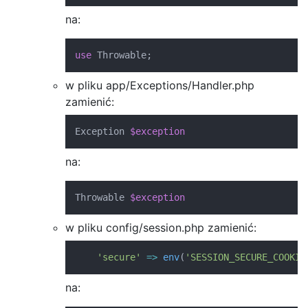
na:
use
Throwable
;
w pliku app/Exceptions/Handler.php
zamienić:
Exception
$exception
na:
Throwable
$exception
w pliku config/session.php zamienić:
'secure'
=>
env
(
'SESSION_SECURE_COOKIE
na: