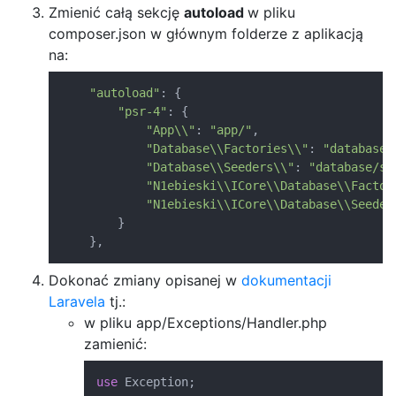
Zmienić całą sekcję
autoload
w pliku
composer.json w głównym folderze z aplikacją
na:
"autoload"
:
{
"psr-4"
:
{
"App\\"
:
"app/"
,
"Database\\Factories\\"
:
"database/
"Database\\Seeders\\"
:
"database/se
"N1ebieski\\ICore\\Database\\Factor
"N1ebieski\\ICore\\Database\\Seeder
}
}
,
Dokonać zmiany opisanej w
dokumentacji
Laravela
tj.:
w pliku app/Exceptions/Handler.php
zamienić:
use
Exception
;