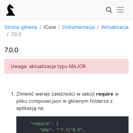
Strona główna
iCore
Dokumentacja
Aktualizacja
7.0.0
7.0.0
Uwaga: aktualizacja typu MAJOR.
Zmienić wersje zależności w sekcji
require
w
pliku composer.json w głównym folderze z
aplikacją na:
"require"
:
{
"php"
:
"^7.3|^8.0"
,