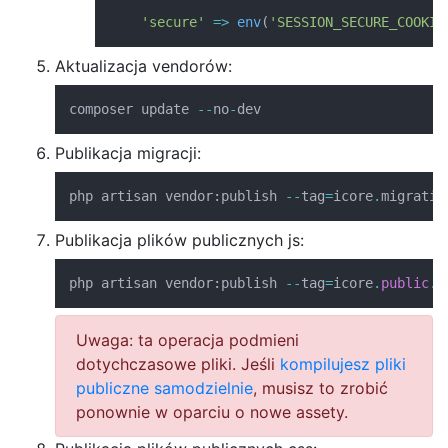
'secure'
=>
env
(
'SESSION_SECURE_COOKIE
Aktualizacja vendorów:
composer update 
--
no
-
dev
Publikacja migracji:
php artisan vendor
:
publish 
--
tag
=
icore
.
migratio
Publikacja plików publicznych js:
php artisan vendor
:
publish 
--
tag
=
icore
.
public
.
j
Uwaga: ta operacja podmieni
dotychczasowe pliki. Jeśli
kompilujesz pliki
publiczne samodzielnie
, musisz to zrobić
ponownie w oparciu o nowe assety.