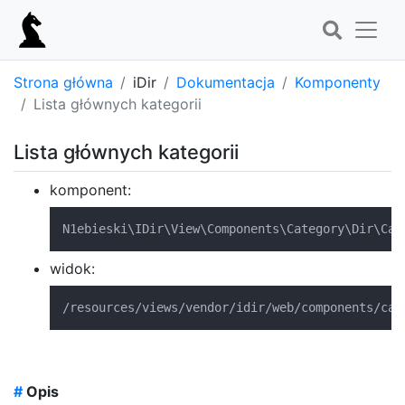
Strona główna
iDir
Dokumentacja
Komponenty
Lista głównych kategorii
Lista głównych kategorii
komponent:
N1ebieski\IDir\View\Components\Category\Dir\Cat
widok:
/resources/views/vendor/idir/web/components/cat
#
Opis