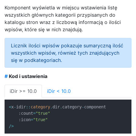
Komponent wyświetla w miejscu wstawienia listę
wszystkich głównych kategorii przypisanych do
katalogu stron wraz z liczbową informacją o ilości
wpisów, które się w nich znajdują.
Licznik ilości wpisów pokazuje sumaryczną ilość
wszystkich wpisów, również tych znajdujących
się w podkategoriach.
#
Kod i ustawienia
iDir >= 10.0
iDir < 10.0
<
x
-
idir
::
category
.
dir
.
category
-
component

:
count
=
"true"
:
icon
=
"true"
/
>