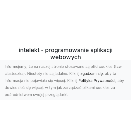
intelekt - programowanie aplikacji
webowych
Informujemy, że na naszej stronie stosowane są pliki cookies (tzw.
Programowanie aplikacji webowych w PHP/Javascript
ciasteczka). Niestety nie są jadalne. Kliknij
zgadzam się
, aby ta
z użyciem nowoczesnych technologii. Sprzedaż
informacja nie pojawiała się więcej. Kliknij
Polityka Prywatności
, aby
autorskich, licencjonowanych skryptów. Konfiguracja
dowiedzieć się więcej, w tym jak zarządzać plikami cookies za
środowiska produkcyjnego VPS do potrzeb działania
pośrednictwem swojej przeglądarki.
aplikacji.
Subskrybuj newsletter