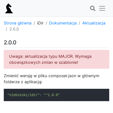
Strona główna
iDir
Dokumentacja
Aktualizacja
2.0.0
2.0.0
Uwaga: aktualizacja typu MAJOR. Wymaga
obowiązkowych zmian w szablonie!
Zmienić wersję w pliku composer.json w głównym
folderze z aplikacją:
"n1ebieski/idir"
:
"^2.0.0"