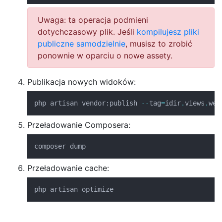
Uwaga: ta operacja podmieni
dotychczasowy plik. Jeśli
kompilujesz pliki
publiczne samodzielnie
, musisz to zrobić
ponownie w oparciu o nowe assety.
Publikacja nowych widoków:
php artisan vendor
:
publish 
--
tag
=
idir
.
views
.
web
Przeładowanie Composera:
composer dump
Przeładowanie cache:
php artisan optimize