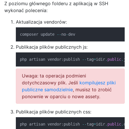
Z poziomu głównego folderu z aplikacją w SSH
wykonać polecenia:
Aktualizacja vendorów:
composer update 
--
no
-
dev
Publikacja plików publicznych js:
php artisan vendor
:
publish 
--
tag
=
idir
.
public
.
js
Uwaga: ta operacja podmieni
dotychczasowy plik. Jeśli
kompilujesz pliki
publiczne samodzielnie
, musisz to zrobić
ponownie w oparciu o nowe assety.
Publikacja plików publicznych css:
php artisan vendor
:
publish 
--
tag
=
idir
.
public
.
cs