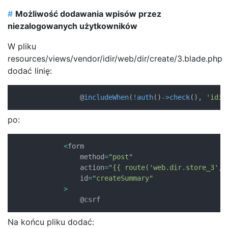
#
Możliwość dodawania wpisów przez
niezalogowanych użytkowników
W pliku
resources/views/vendor/idir/web/dir/create/3.blade.php
dodać linię:
                @
includeWhen
(
!
auth
(
)
->
check
(
)
,
'idir
po:
<
form 

                method
=
"post"
                action
=
"{{ route('web.dir.store_3', 
                id
=
"createSummary"
>
                @csrf
Na końcu pliku dodać: