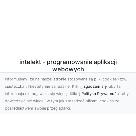
intelekt - programowanie aplikacji
webowych
Informujemy, że na naszej stronie stosowane są pliki cookies (tzw.
Programowanie aplikacji webowych w PHP/Javascript
ciasteczka). Niestety nie są jadalne. Kliknij
zgadzam się
, aby ta
z użyciem nowoczesnych technologii. Sprzedaż
informacja nie pojawiała się więcej. Kliknij
Polityka Prywatności
, aby
autorskich, licencjonowanych skryptów. Konfiguracja
dowiedzieć się więcej, w tym jak zarządzać plikami cookies za
środowiska produkcyjnego VPS do potrzeb działania
pośrednictwem swojej przeglądarki.
aplikacji.