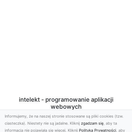
intelekt - programowanie aplikacji
webowych
Informujemy, że na naszej stronie stosowane są pliki cookies (tzw.
Programowanie aplikacji webowych w PHP/Javascript
ciasteczka). Niestety nie są jadalne. Kliknij
zgadzam się
, aby ta
z użyciem nowoczesnych technologii. Sprzedaż
informacja nie pojawiała się więcej. Kliknij
Polityka Prywatności
, aby