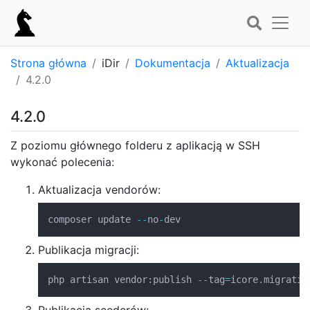
Strona główna
iDir
Dokumentacja
Aktualizacja
4.2.0
4.2.0
Z poziomu głównego folderu z aplikacją w SSH
wykonać polecenia:
Aktualizacja vendorów:
composer update 
--
no
-
dev
Publikacja migracji:
php artisan vendor
:
publish 
--
tag
=
icore
.
migratio