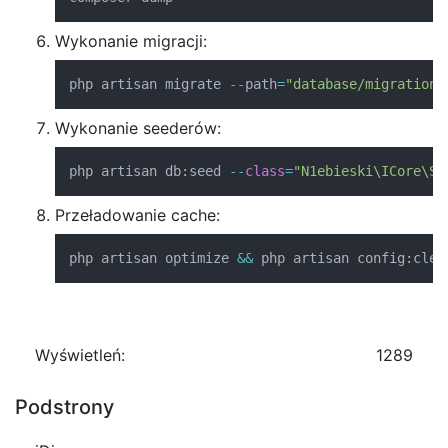
Wykonanie migracji:
php artisan migrate 
--
path
=
"database/migrations
Wykonanie seederów:
php artisan db
:
seed 
--
class
=
"N1ebieski\ICore\Se
Przeładowanie cache:
php artisan optimize 
&&
 php artisan config
:
clea
Wyświetleń:
1289
Podstrony