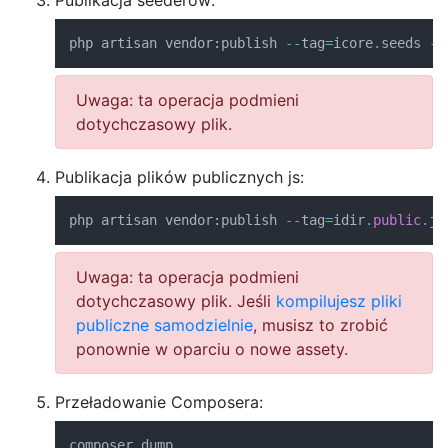
Publikacja seederów:
php artisan vendor
:
publish 
--
tag
=
icore
.
seeds 
--
Uwaga: ta operacja podmieni
dotychczasowy plik.
Publikacja plików publicznych js:
php artisan vendor
:
publish 
--
tag
=
idir
.
public
.
js
Uwaga: ta operacja podmieni
dotychczasowy plik. Jeśli
kompilujesz pliki
publiczne samodzielnie
, musisz to zrobić
ponownie w oparciu o nowe assety.
Przeładowanie Composera:
composer dump