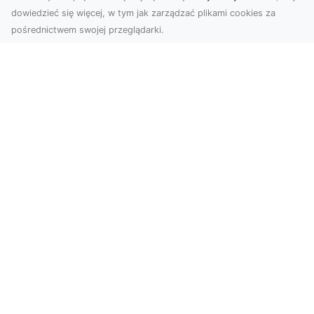
autorskich, licencjonowanych skryptów. Konfiguracja
dowiedzieć się więcej, w tym jak zarządzać plikami cookies za
środowiska produkcyjnego VPS do potrzeb działania
pośrednictwem swojej przeglądarki.
aplikacji.
Subskrybuj newsletter
Zapisz
Wyrażam zgodę na przetwarzanie przez INTELEKT - Mariusz
Wysokiński moich danych osobowych w postaci adresu
poczty elektronicznej w celu przesyłania mi informacji
marketingowych za pomocą środków komunikacji
elektronicznej
Zobacz również: